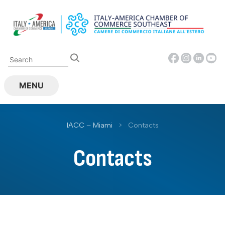
Skip
to
content
MENU
IACC – Miami
>
Contacts
Contacts