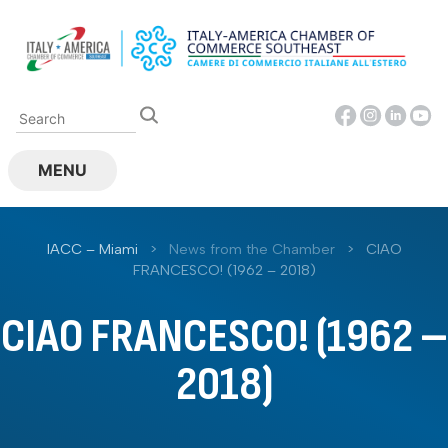
Skip
to
content
MENU
IACC – Miami
>
News from the Chamber
>
CIAO
FRANCESCO! (1962 – 2018)
CIAO FRANCESCO! (1962 –
2018)